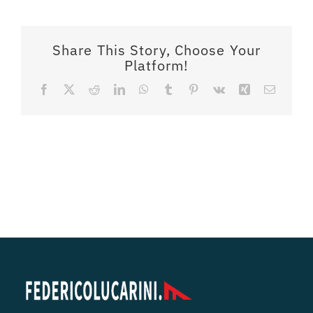
Share This Story, Choose Your
Platform!
Facebook
X
Reddit
LinkedIn
WhatsApp
Tumblr
Pinterest
Vk
Xing
Email