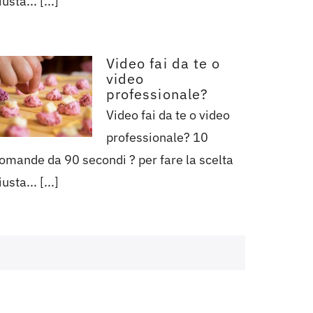
iusta... [...]
Video fai da te o
video
professionale?
Video fai da te o video
professionale? 10
omande da 90 secondi ? per fare la scelta
iusta... [...]