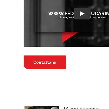
Contattami
IA per aziende