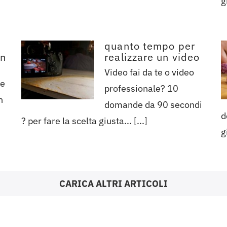
g
quanto tempo per
in
realizzare un video
Video fai da te o video
te
professionale? 10
n
domande da 90 secondi
d
? per fare la scelta giusta... [...]
g
CARICA ALTRI ARTICOLI