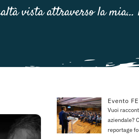
altà vista attraverso la mia… 
Evento F
Vuoi raccont
aziendale? C
reportage fot