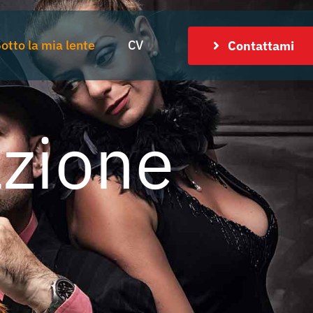
otto la mia lente
CV
Contattami
zione