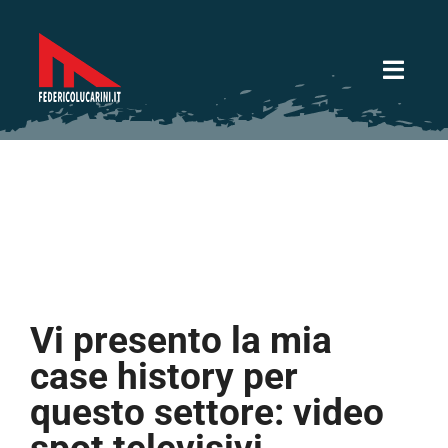
Salta
al
contenuto
Toggl
Navig
Servizi Video
Servizi fotografici
Lavori
Vi presento la mia
Sotto la mia lente
case history per
questo settore: video
CV