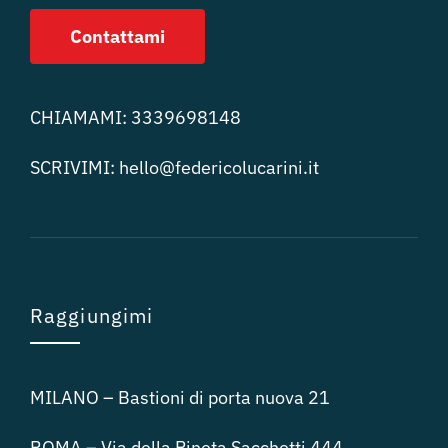
Contattami
CHIAMAMI:
3339698148
SCRIVIMI:
hello@federicolucari
ni.it
Raggiungimi
MILANO – Bastioni di porta nuova 21
ROMA – Via della Pineta Sacchetti 444