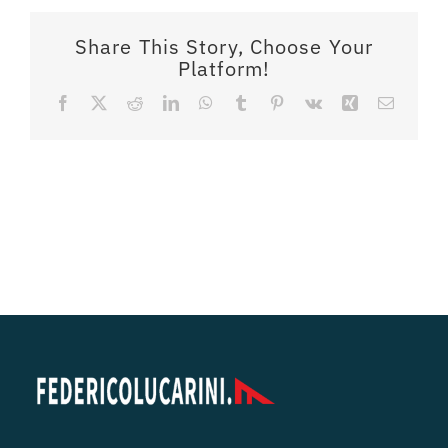
Share This Story, Choose Your
Platform!
Facebook
X
Reddit
LinkedIn
WhatsApp
Tumblr
Pinterest
Vk
Xing
Email