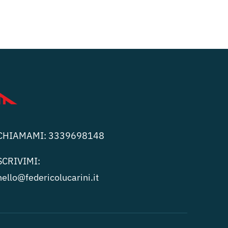
CHIAMAMI:
3339698148
SCRIVIMI:
hello@federicolucari
ni.it