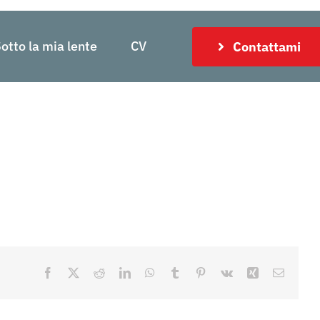
otto la mia lente
CV
Contattami
Facebook
X
Reddit
LinkedIn
WhatsApp
Tumblr
Pinterest
Vk
Xing
Email