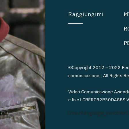
Raggiungimi
MI
RO
PE
©Copyright 2012 – 2022 Fede
comunicazione | All Rights R
Video Comunicazione Azienda
c.fisc LCRFRC82P30D488S Vi
[multilanguage_switcher]