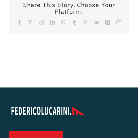
Share This Story, Choose Your
Platform!
Facebook
X
Reddit
LinkedIn
WhatsApp
Tumblr
Pinterest
Vk
Xing
Email