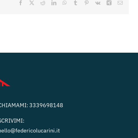
Facebook
X
Reddit
LinkedIn
WhatsApp
Tumblr
Pinterest
Vk
Xing
Email
CHIAMAMI:
3339698148
SCRIVIMI:
hello@federicolucari
ni.it