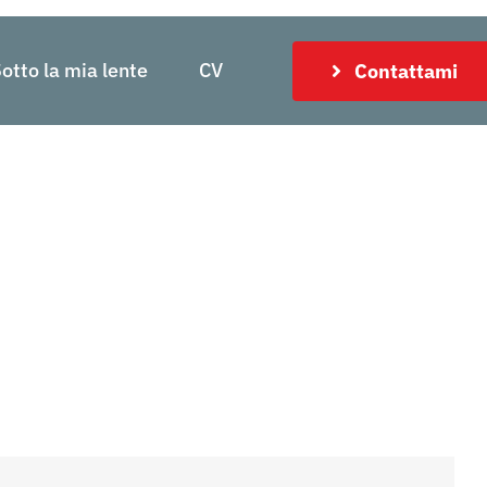
otto la mia lente
CV
Contattami