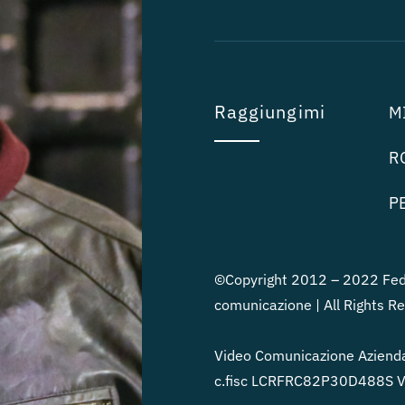
Raggiungimi
MI
RO
PE
©Copyright 2012 – 2022 Fede
comunicazione | All Rights R
Video Comunicazione Azienda
c.fisc LCRFRC82P30D488S Vi