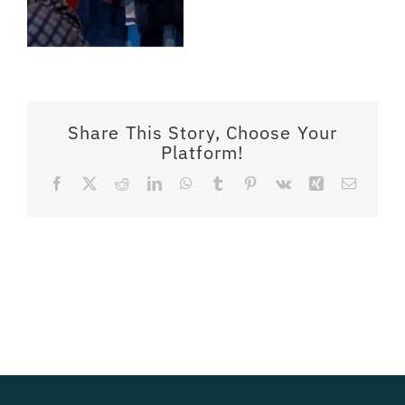
Share This Story, Choose Your
Platform!
Facebook
X
Reddit
LinkedIn
WhatsApp
Tumblr
Pinterest
Vk
Xing
Email