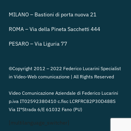
MILANO – Bastioni di porta nuova 21
ROMA – Via della Pineta Sacchetti 444
PESARO – Via Liguria 77
©Copyright 2012 – 2022 Federico Lucarini Specialist
in Video-Web comunicazione | All Rights Reserved
Video Comunicazione Aziendale di Federico Lucarini
p.iva IT02592380410 c.fisc LCRFRC82P30D488S
Via II°Strada 6/E 61032 Fano (PU)
[multilanguage_switcher]