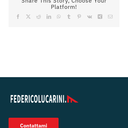
Share This Story, Choose Your
Platform!
Facebook
X
Reddit
LinkedIn
WhatsApp
Tumblr
Pinterest
Vk
Xing
Email
Contattami