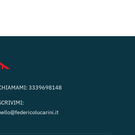
CHIAMAMI:
3339698148
SCRIVIMI:
hello@federicolucari
ni.it