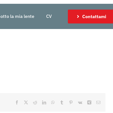
otto la mia lente
CV
Contattami
Facebook
X
Reddit
LinkedIn
WhatsApp
Tumblr
Pinterest
Vk
Xing
Email