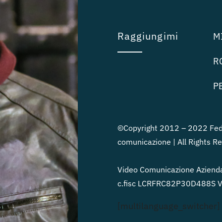
Raggiungimi
MI
RO
PE
©Copyright 2012 – 2022 Fede
comunicazione | All Rights R
Video Comunicazione Azienda
c.fisc LCRFRC82P30D488S Vi
[multilanguage_switcher]