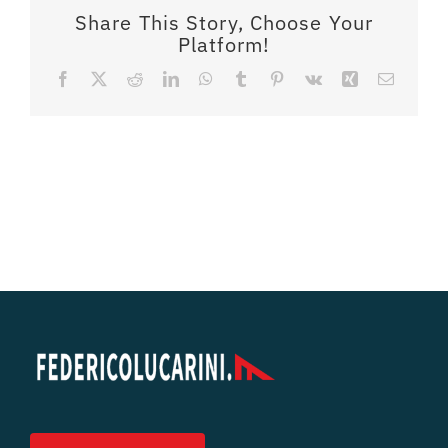
Share This Story, Choose Your
Platform!
Facebook
X
Reddit
LinkedIn
WhatsApp
Tumblr
Pinterest
Vk
Xing
Email