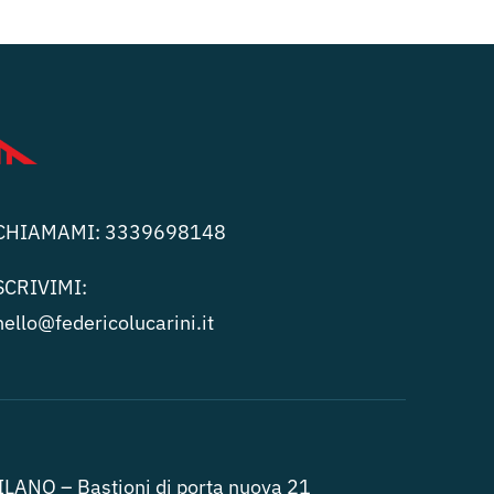
CHIAMAMI:
3339698148
SCRIVIMI:
hello@federicolucari
ni.it
LANO – Bastioni di porta nuova 21