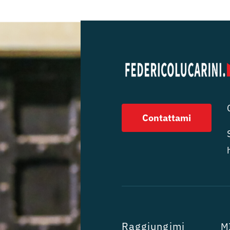
Contattami
Raggiungimi
MI