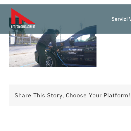
Salta
al
Servizi 
contenuto
Share This Story, Choose Your Platform!