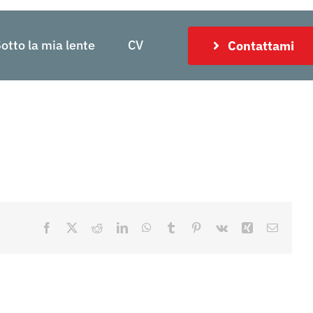
otto la mia lente
CV
Contattami
Facebook
X
Reddit
LinkedIn
WhatsApp
Tumblr
Pinterest
Vk
Xing
Email