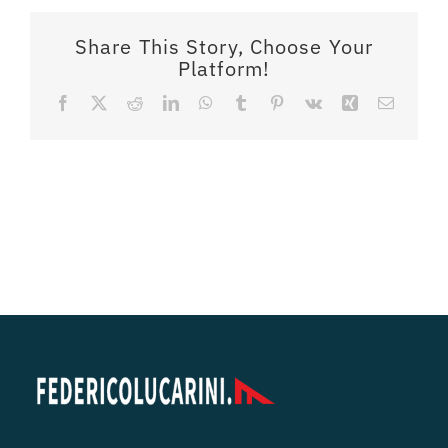
Share This Story, Choose Your
Platform!
Facebook
X
Reddit
LinkedIn
WhatsApp
Tumblr
Pinterest
Vk
Xing
Email