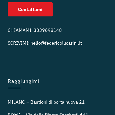
Contattami
CHIAMAMI:
3339698148
SCRIVIMI:
hello@federicolucari
ni.it
Raggiungimi
MILANO – Bastioni di porta nuova 21
ROMA – Via della Pineta Sacchetti 444