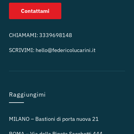
Contattami
CHIAMAMI:
3339698148
SCRIVIMI:
hello@federicolucari
ni.it
Raggiungimi
MILANO – Bastioni di porta nuova 21
ROMA – Via della Pineta Sacchetti 444