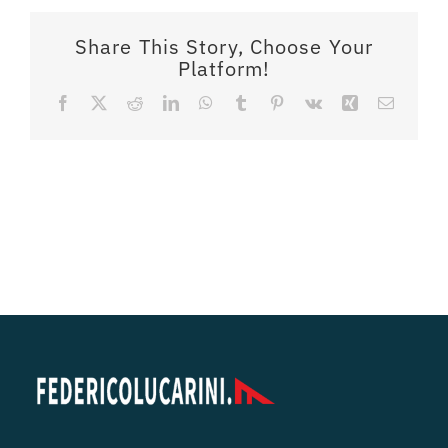
Share This Story, Choose Your
Platform!
Facebook
X
Reddit
LinkedIn
WhatsApp
Tumblr
Pinterest
Vk
Xing
Email