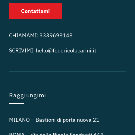
Contattami
CHIAMAMI:
3339698148
SCRIVIMI:
hello@federicolucari
ni.it
Raggiungimi
MILANO – Bastioni di porta nuova 21
ROMA – Via della Pineta Sacchetti 444