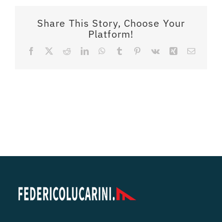
Share This Story, Choose Your
Platform!
Facebook
X
Reddit
LinkedIn
WhatsApp
Tumblr
Pinterest
Vk
Xing
Email