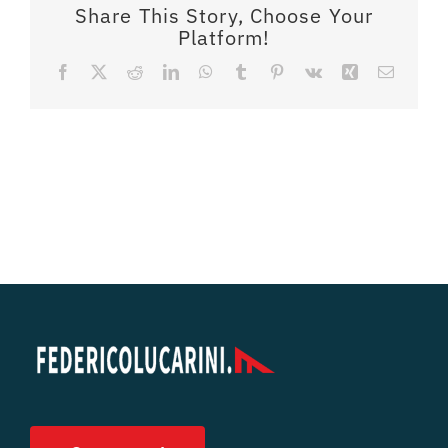
Share This Story, Choose Your
Platform!
Facebook
X
Reddit
LinkedIn
WhatsApp
Tumblr
Pinterest
Vk
Xing
Email