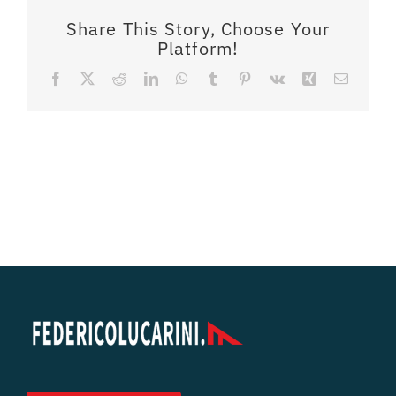
Share This Story, Choose Your
Platform!
Facebook
X
Reddit
LinkedIn
WhatsApp
Tumblr
Pinterest
Vk
Xing
Email