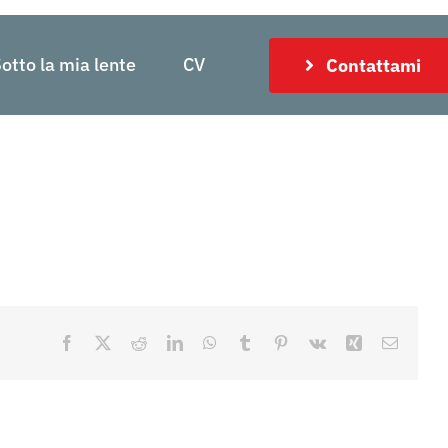
otto la mia lente
CV
Contattami
Facebook
X
Reddit
LinkedIn
WhatsApp
Tumblr
Pinterest
Vk
Xing
Email