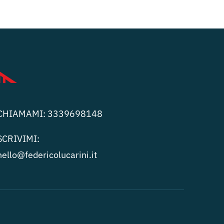
CHIAMAMI:
3339698148
SCRIVIMI:
hello@federicolucari
ni.it