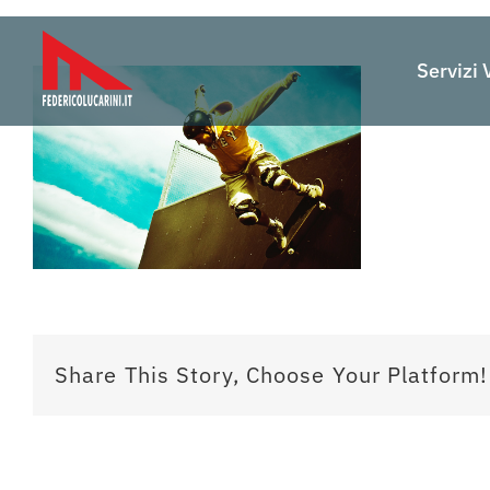
Salta
al
Servizi 
contenuto
Share This Story, Choose Your Platform!