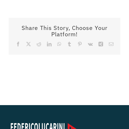
Share This Story, Choose Your
Platform!
Facebook
X
Reddit
LinkedIn
WhatsApp
Tumblr
Pinterest
Vk
Xing
Email