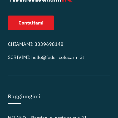
Contattami
CHIAMAMI:
3339698148
SCRIVIMI:
hello@federicolucari
ni.it
Raggiungimi
MILANO – Bastioni di porta nuova 21