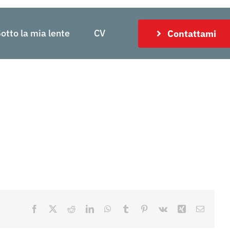
otto la mia lente
CV
Contattami
Facebook
X
Reddit
LinkedIn
WhatsApp
Tumblr
Pinterest
Vk
Xing
Email