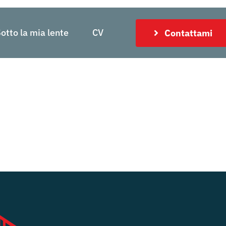
otto la mia lente
CV
Contattami