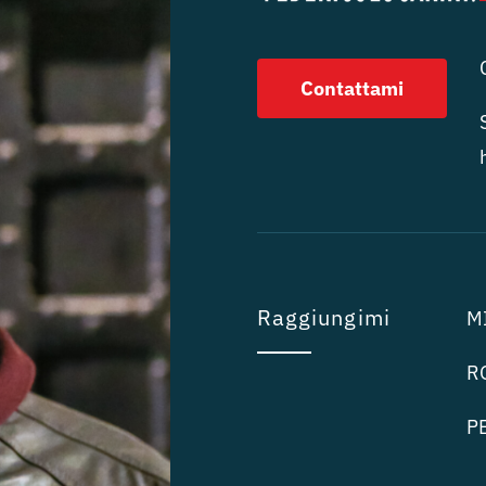
Contattami
Raggiungimi
MI
RO
PE