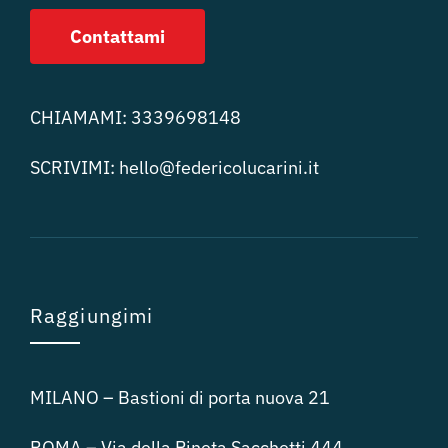
Contattami
CHIAMAMI:
3339698148
SCRIVIMI:
hello@federicolucari
ni.it
Raggiungimi
MILANO – Bastioni di porta nuova 21
ROMA – Via della Pineta Sacchetti 444