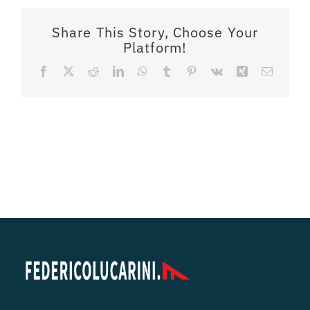
Share This Story, Choose Your
Platform!
Facebook
X
Reddit
LinkedIn
WhatsApp
Tumblr
Pinterest
Vk
Xing
Email