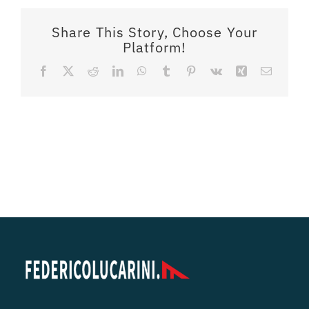
Share This Story, Choose Your
Platform!
Facebook
X
Reddit
LinkedIn
WhatsApp
Tumblr
Pinterest
Vk
Xing
Email