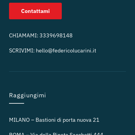
Contattami
CHIAMAMI:
3339698148
SCRIVIMI:
hello@federicolucari
ni.it
Raggiungimi
MILANO – Bastioni di porta nuova 21
ROMA – Via della Pineta Sacchetti 444