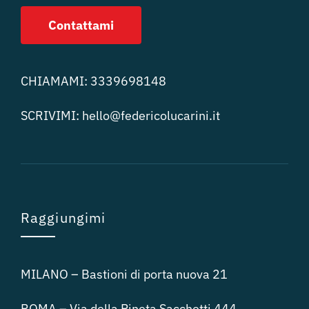
Contattami
CHIAMAMI:
3339698148
SCRIVIMI:
hello@federicolucari
ni.it
Raggiungimi
MILANO – Bastioni di porta nuova 21
ROMA – Via della Pineta Sacchetti 444