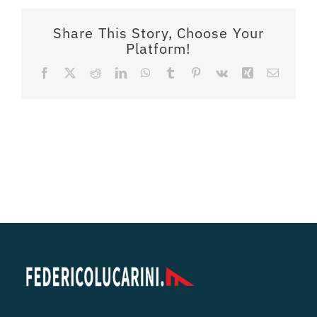
Share This Story, Choose Your
Platform!
Facebook
X
Reddit
LinkedIn
WhatsApp
Tumblr
Pinterest
Vk
Xing
Email