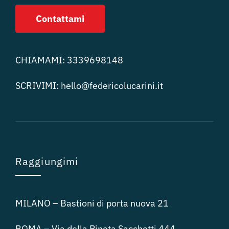
Contattami
CHIAMAMI:
3339698148
SCRIVIMI:
hello@federicolucari
ni.it
Raggiungimi
MILANO – Bastioni di porta nuova 21
ROMA – Via della Pineta Sacchetti 444