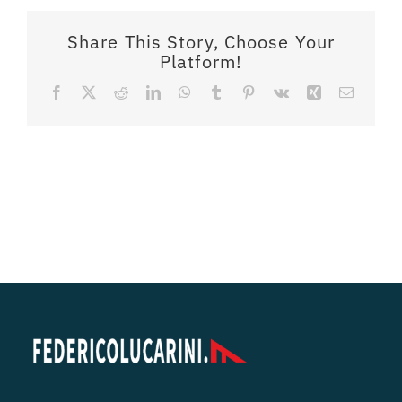
Share This Story, Choose Your
Platform!
Facebook
X
Reddit
LinkedIn
WhatsApp
Tumblr
Pinterest
Vk
Xing
Email