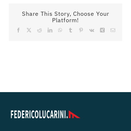
Share This Story, Choose Your
Platform!
Facebook
X
Reddit
LinkedIn
WhatsApp
Tumblr
Pinterest
Vk
Xing
Email