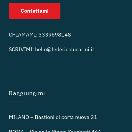
Contattami
CHIAMAMI:
3339698148
SCRIVIMI:
hello@federicolucari
ni.it
Raggiungimi
MILANO – Bastioni di porta nuova 21
ROMA – Via della Pineta Sacchetti 444