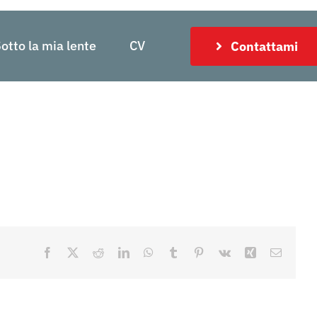
otto la mia lente
CV
Contattami
Facebook
X
Reddit
LinkedIn
WhatsApp
Tumblr
Pinterest
Vk
Xing
Email