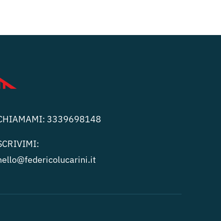
CHIAMAMI:
3339698148
SCRIVIMI:
hello@federicolucari
ni.it