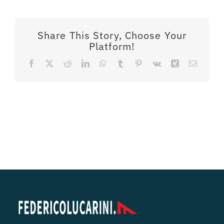
Share This Story, Choose Your
Platform!
Facebook
X
Reddit
LinkedIn
WhatsApp
Tumblr
Pinterest
Vk
Xing
Email