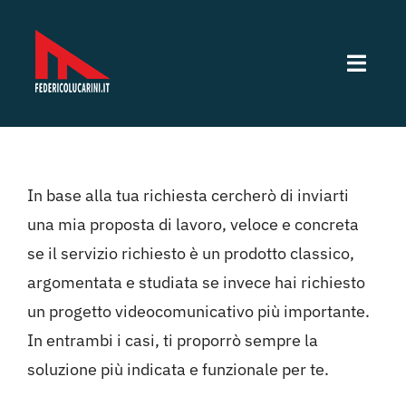
Salta
al
contenuto
Toggl
Navig
Servizi Video
Servizi fotografici
In base alla tua richiesta cercherò di inviarti
una mia proposta di lavoro, veloce e concreta
Lavori
se il servizio richiesto è un prodotto classico,
argomentata e studiata se invece hai richiesto
un progetto videocomunicativo più importante.
Sotto la mia lente
In entrambi i casi, ti proporrò sempre la
soluzione più indicata e funzionale per te.
CV