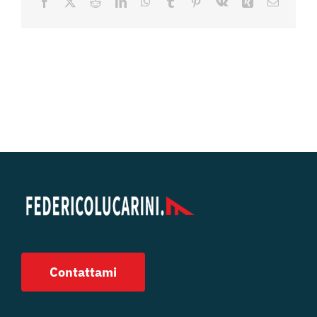
Facebook
X
Reddit
LinkedIn
WhatsApp
Tumblr
Pinterest
Vk
Xing
Email
Contattami