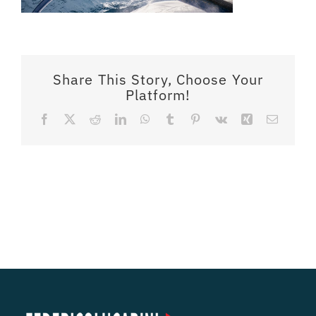
Share This Story, Choose Your
Platform!
Facebook
X
Reddit
LinkedIn
WhatsApp
Tumblr
Pinterest
Vk
Xing
Email