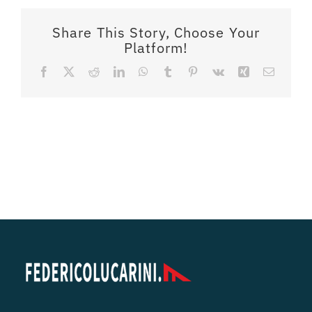
Share This Story, Choose Your
Platform!
Facebook
X
Reddit
LinkedIn
WhatsApp
Tumblr
Pinterest
Vk
Xing
Email