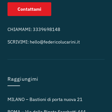
Contattami
CHIAMAMI:
3339698148
SCRIVIMI:
hello@federicolucari
ni.it
Raggiungimi
MILANO – Bastioni di porta nuova 21
ROMA – Via della Pineta Sacchetti 444