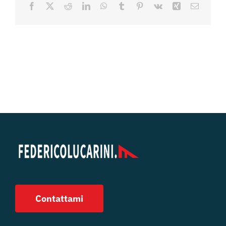
Facebook
X
Reddit
LinkedIn
WhatsApp
Tumblr
Pinterest
Vk
Xing
Email
Contattami