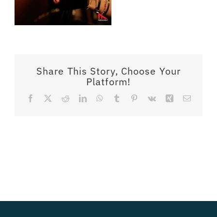
Share This Story, Choose Your
Platform!
Facebook
X
Reddit
LinkedIn
WhatsApp
Tumblr
Pinterest
Vk
Xing
Email