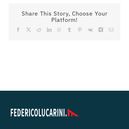
Share This Story, Choose Your
Platform!
Facebook
X
Reddit
LinkedIn
WhatsApp
Tumblr
Pinterest
Vk
Xing
Email