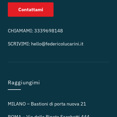
Contattami
CHIAMAMI:
3339698148
SCRIVIMI:
hello@federicolucari
ni.it
Raggiungimi
MILANO – Bastioni di porta nuova 21
ROMA – Via della Pineta Sacchetti 444