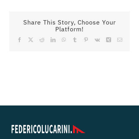
Share This Story, Choose Your
Platform!
Facebook
X
Reddit
LinkedIn
WhatsApp
Tumblr
Pinterest
Vk
Xing
Email