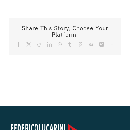
Share This Story, Choose Your
Platform!
Facebook
X
Reddit
LinkedIn
WhatsApp
Tumblr
Pinterest
Vk
Xing
Email