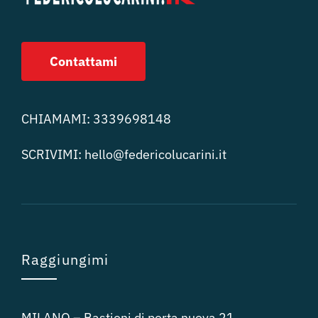
Contattami
CHIAMAMI:
3339698148
SCRIVIMI:
hello@federicolucari
ni.it
Raggiungimi
MILANO – Bastioni di porta nuova 21