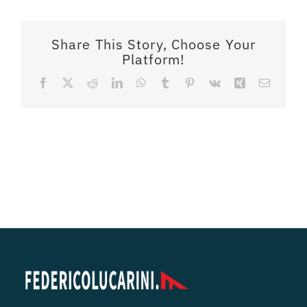
Share This Story, Choose Your
Platform!
Facebook
X
Reddit
LinkedIn
WhatsApp
Tumblr
Pinterest
Vk
Xing
Email