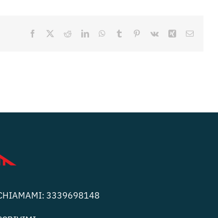
Facebook
X
Reddit
LinkedIn
WhatsApp
Tumblr
Pinterest
Vk
Xing
Email
CHIAMAMI:
3339698148