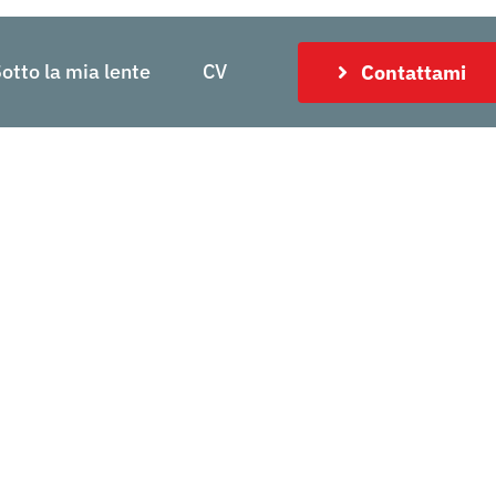
otto la mia lente
CV
Contattami