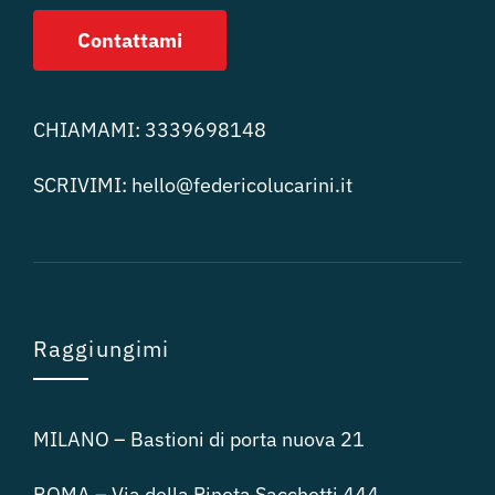
Contattami
CHIAMAMI:
3339698148
SCRIVIMI:
hello@federicolucari
ni.it
Raggiungimi
MILANO – Bastioni di porta nuova 21
ROMA – Via della Pineta Sacchetti 444