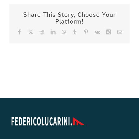
Share This Story, Choose Your
Platform!
Facebook
X
Reddit
LinkedIn
WhatsApp
Tumblr
Pinterest
Vk
Xing
Email