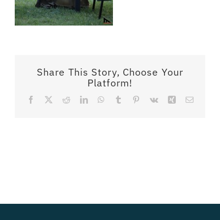
Share This Story, Choose Your
Platform!
Facebook
X
Reddit
LinkedIn
WhatsApp
Tumblr
Pinterest
Vk
Xing
Email