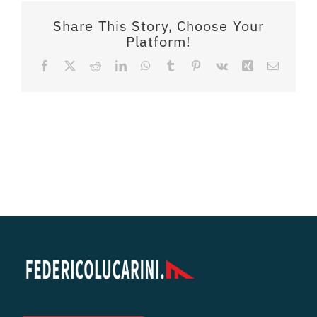
Share This Story, Choose Your
Platform!
Facebook
X
Reddit
LinkedIn
WhatsApp
Tumblr
Pinterest
Vk
Xing
Email