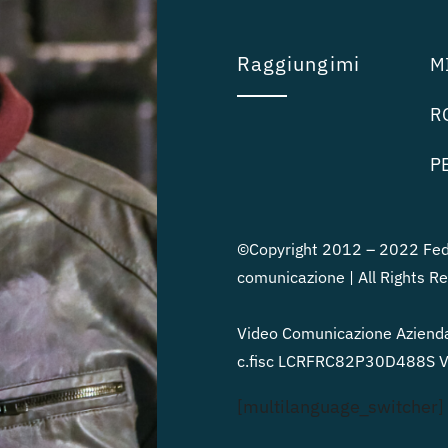
Raggiungimi
MI
RO
PE
©Copyright 2012 – 2022 Fede
comunicazione | All Rights R
Video Comunicazione Azienda
c.fisc LCRFRC82P30D488S Vi
[multilanguage_switcher]