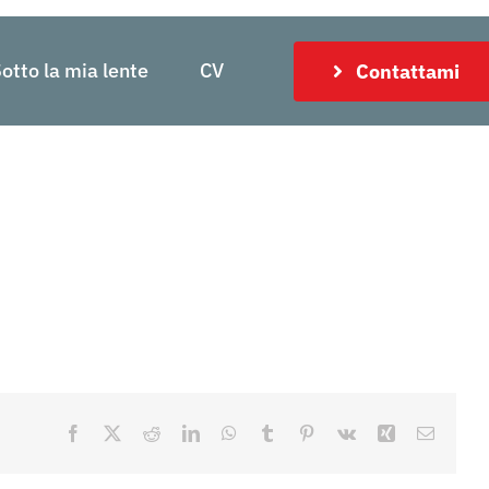
otto la mia lente
CV
Contattami
Facebook
X
Reddit
LinkedIn
WhatsApp
Tumblr
Pinterest
Vk
Xing
Email