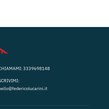
CHIAMAMI:
3339698148
SCRIVIMI:
hello@federicolucari
ni.it