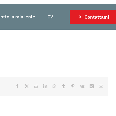
otto la mia lente
CV
Contattami
Facebook
X
Reddit
LinkedIn
WhatsApp
Tumblr
Pinterest
Vk
Xing
Email