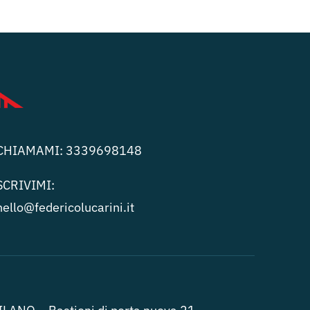
CHIAMAMI:
3339698148
SCRIVIMI:
hello@federicolucari
ni.it