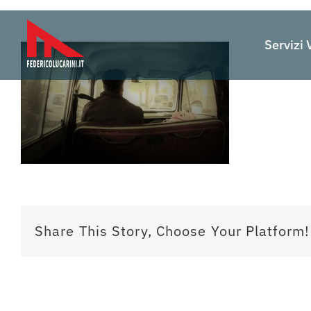
Salta
al
Servizi 
contenuto
Share This Story, Choose Your Platform!