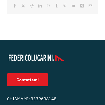
Facebook
X
Reddit
LinkedIn
WhatsApp
Tumblr
Pinterest
Vk
Xing
Email
Contattami
CHIAMAMI:
3339698148