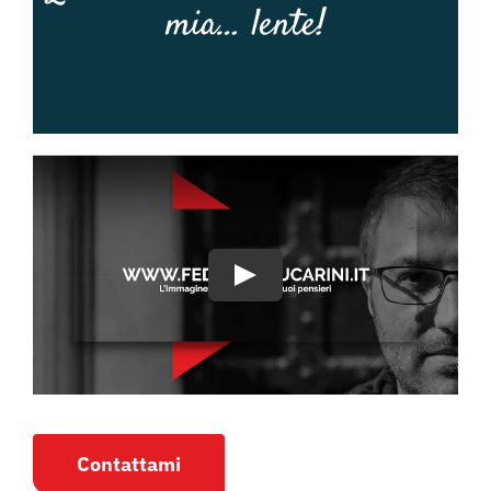
mia… lente!
Contattami